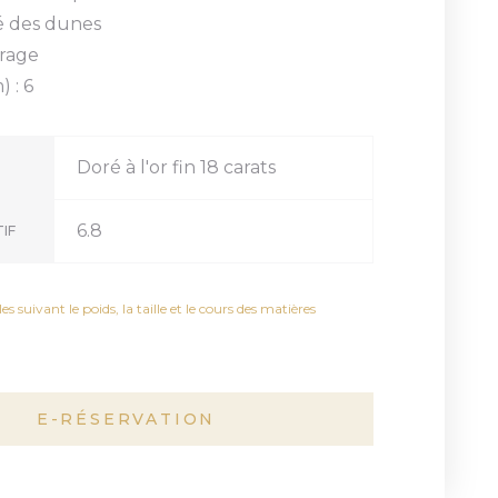
lé des dunes
irage
 : 6
Doré à l'or fin 18 carats
6.8
IF
es suivant le poids, la taille et le cours des matières
E-RÉSERVATION