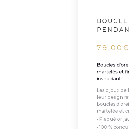
BOUCLE
PENDAN
79,00
Boucles d’ore
martelés et fi
insouciant.
Les bijoux de 
leur design ra
boucles d'orei
martelée et c
• Plaqué or j
• 100 % conçu 