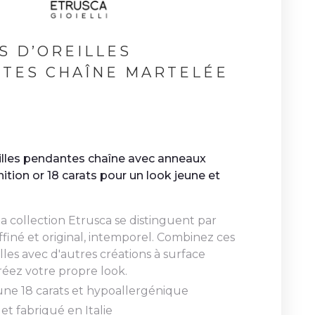
S D’OREILLES
TES CHAÎNE MARTELÉE
€
illes pendantes chaîne avec anneaux
nition or 18 carats pour un look jeune et
la collection Etrusca se distinguent par
ffiné et original, intemporel. Combinez ces
lles avec d'autres créations à surface
réez votre propre look.
aune 18 carats et hypoallergénique
et fabriqué en Italie