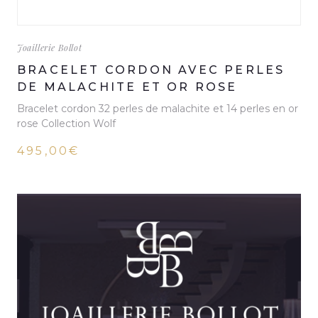
Joaillerie Bollot
BRACELET CORDON AVEC PERLES
DE MALACHITE ET OR ROSE
Bracelet cordon 32 perles de malachite et 14 perles en or
rose Collection Wolf
495,00€