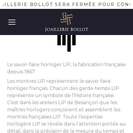
AILLERIE BOLLOT SERA FERMÉE POUR CONGÉ
Le savoir-faire horloger LIP, la fabrication française
depuis 1867
Les montres LIP représentent le savoir-faire
horloger français. Chacun des garde-temps LIP
représente un symbole de l’histoire française.
C’est dans les ateliers LIP de Besançon que les
maîtres horlogers conçoivent et assemblent les
montres françaises LIP. Toute l’expertise
horlogère LIP se révèle dans l’attention portée au
détail, dans la précision de la mesure du temps et